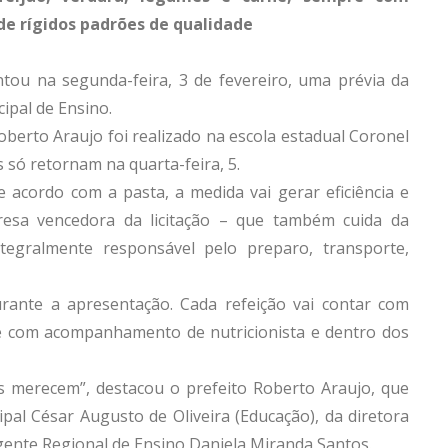
e rígidos padrões de qualidade
tou na segunda-feira, 3 de fevereiro, uma prévia da
ipal de Ensino.
berto Araujo foi realizado na escola estadual Coronel
s só retornam na quarta-feira, 5.
e acordo com a pasta, a medida vai gerar eficiência e
resa vencedora da licitação – que também cuida da
ntegralmente responsável pelo preparo, transporte,
rante a apresentação. Cada refeição vai contar com
re com acompanhamento de nutricionista e dentro dos
s merecem”, destacou o prefeito Roberto Araujo, que
pal César Augusto de Oliveira (Educação), da diretora
rigente Regional de Ensino Daniela Miranda Santos.