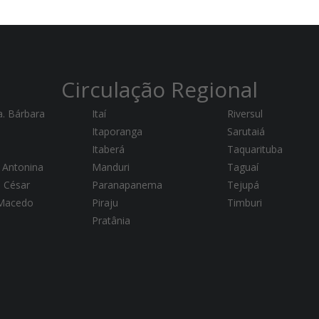
Circulação Regional
a. Bárbara
Itaí
Riversul
Itaporanga
Sarutaiá
Itaberá
Taquarituba
 Antonina
Manduri
Taguaí
a César
Paranapanema
Tejupá
 Macedo
Piraju
Timburi
Pratânia