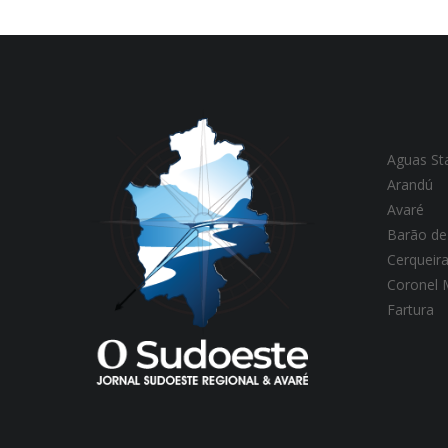
Aguas St
Arandú
Avaré
Barão de
Cerqueir
Coronel
Fartura