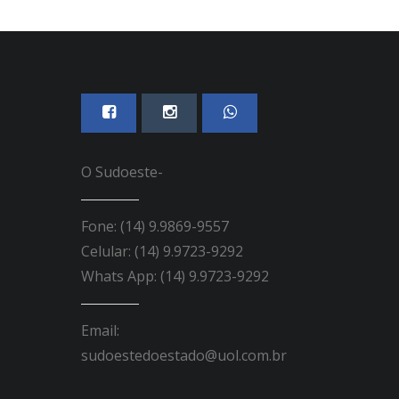
O Sudoeste-
Fone: (14) 9.9869-9557
Celular: (14) 9.9723-9292
Whats App: (14) 9.9723-9292
Email:
sudoestedoestado@uol.com.br