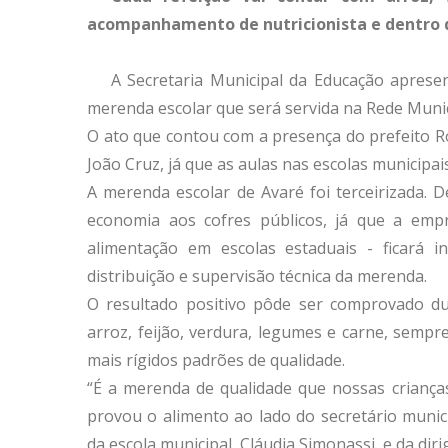
acompanhamento de nutricionista e dentro d
A Secretaria Municipal da Educação apresen
merenda escolar que será servida na Rede Munic
O ato que contou com a presença do prefeito Ro
João Cruz, já que as aulas nas escolas municipai
A merenda escolar de Avaré foi terceirizada. D
economia aos cofres públicos, já que a emp
alimentação em escolas estaduais - ficará i
distribuição e supervisão técnica da merenda.
O resultado positivo pôde ser comprovado du
arroz, feijão, verdura, legumes e carne, semp
mais rígidos padrões de qualidade.
“É a merenda de qualidade que nossas criança
provou o alimento ao lado do secretário munici
da escola municipal, Cláudia Simonassi, e da di