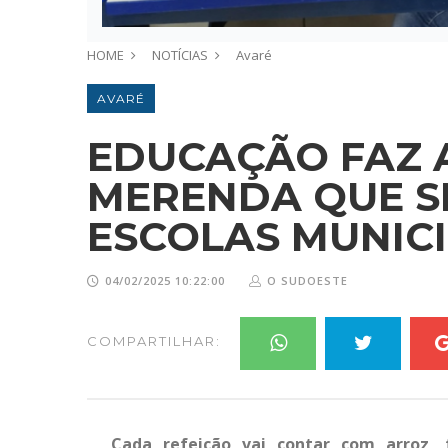
HOME
NOTÍCIAS
Avaré
AVARÉ
EDUCAÇÃO FAZ 
MERENDA QUE S
ESCOLAS MUNICI
04/02/2025 10:22:00
O SUDOESTE
COMPARTILHAR:
Cada refeição vai contar com arroz, 