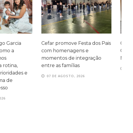
ve Festa dos Pais
Cefar conquista medalhas na
P
agens e
Olimpíada Canguru de
e
e integração
Matemática
e
ílias
07 DE AGOSTO, 2026
TO, 2026