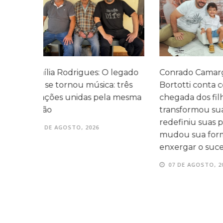
legado
Conrado Camargo Garcia
Cefar promo
 três
Bortotti conta como a
com homen
 mesma
chegada dos filhos
momentos d
transformou sua rotina,
entre as fam
redefiniu suas prioridades e
07 DE AGOS
mudou sua forma de
enxergar o sucesso
07 DE AGOSTO, 2026