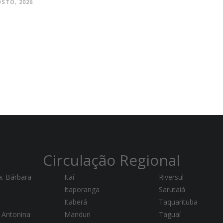
TO, 2026
Circulação Regional
a. Bárbara
Itaí
Riversul
Itaporanga
Sarutaiá
Itaberá
Taquarituba
 Antonina
Manduri
Taguaí