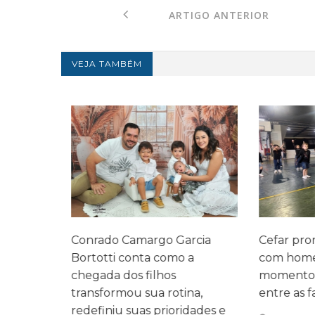
ARTIGO ANTERIOR
VEJA TAMBÉM
legado
Conrado Camargo Garcia
Cefar promo
 três
Bortotti conta como a
com homen
 mesma
chegada dos filhos
momentos d
transformou sua rotina,
entre as fam
redefiniu suas prioridades e