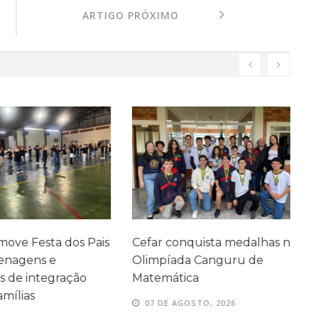
ARTIGO PRÓXIMO
ve Festa dos Pais
Cefar conquista medalhas na
P
agens e
Olimpíada Canguru de
e
e integração
Matemática
e
ílias
07 DE AGOSTO, 2026