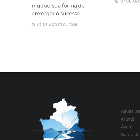
07 DE AGOS
mudou sua forma de
enxergar o sucesso
07 DE AGOSTO, 2026
Aguas St
Arandú
Avaré
Barão de