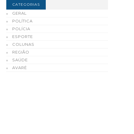
CATEGORIAS
GERAL
POLÍTICA
POLÍCIA
ESPORTE
COLUNAS
REGIÃO
SAÚDE
AVARÉ
refeito Roberval de Oliveira
Tradição, tecnologia e
 Governo de São Paulo
qualidade fazem do Ce
ntregam 73 casas populares
Automotivo de Enio Cha
em Tejupá
Cerri uma referência e
Fartura e região