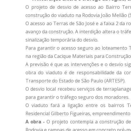
O projeto de desvio de acesso ao Bairro Ter
construção do viaduto na Rodovia João Mellão (S
O acesso ao Terras de São José e a faixa 2 da r
avanço da construção. A interdição altera o trá
sinalização temporária do desvio.
Para garantir o acesso seguro ao loteamento T
na região da Cacique Materiais para Construção,
A previsão é que as intervenções e o desvio s
obra do viaduto é de responsabilidade da conc
Transporte do Estado de São Paulo (ARTESP).
O desvio local recebeu serviços de terraplanag
para garantir o tráfego seguro dos moradores.
O viaduto fará a ligação entre os bairros T
Residencial Gilberto Figueiras, empreendiment
A obra -
O projeto contempla a construção de 
Rodovia e rampas de acesso em concreto pré-mo