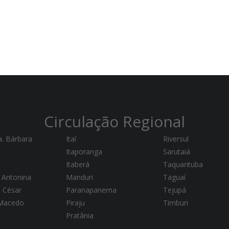
Circulação Regional
a. Bárbara
Itaí
Riversul
Itaporanga
Sarutaiá
Itaberá
Taquarituba
 Antonina
Manduri
Taguaí
a César
Paranapanema
Tejupá
 Macedo
Piraju
Timburi
Pratânia