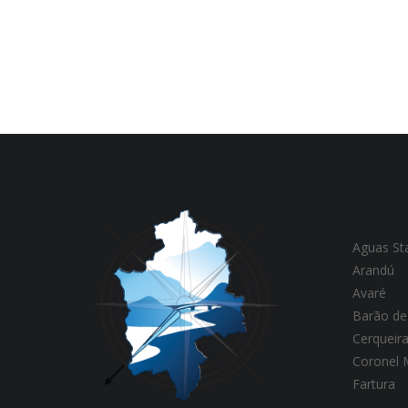
Aguas St
Arandú
Avaré
Barão de
Cerqueir
Coronel
Fartura