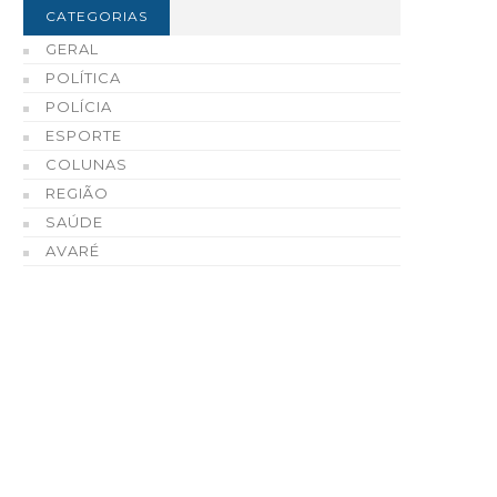
CATEGORIAS
GERAL
POLÍTICA
POLÍCIA
ESPORTE
COLUNAS
REGIÃO
SAÚDE
AVARÉ
refeito Roberval de Oliveira
Tradição, tecnologia e
 Governo de São Paulo
qualidade fazem do Ce
ntregam 73 casas populares
Automotivo de Enio Cha
em Tejupá
Cerri uma referência e
Fartura e região
07 DE AGOSTO, 2026
07 DE AGOSTO, 2026