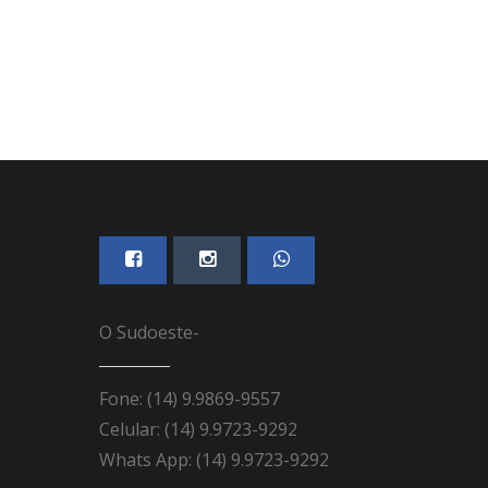
O Sudoeste-
Fone: (14) 9.9869-9557
Celular: (14) 9.9723-9292
Whats App: (14) 9.9723-9292