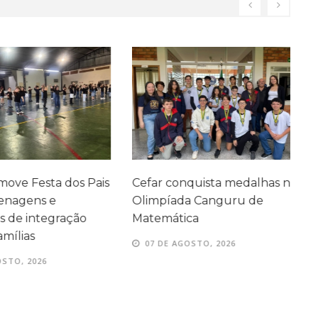
ve Festa dos Pais
Cefar conquista medalhas na
P
agens e
Olimpíada Canguru de
e
e integração
Matemática
e
ílias
07 DE AGOSTO, 2026
TO, 2026