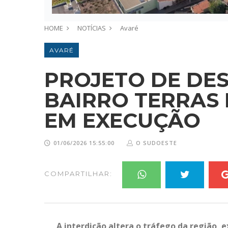
HOME
NOTÍCIAS
Avaré
AVARÉ
PROJETO DE DES
BAIRRO TERRAS 
EM EXECUÇÃO
01/06/2026 15:55:00
O SUDOESTE
COMPARTILHAR:
A interdição altera o tráfego da região,