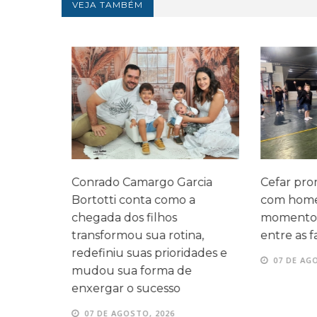
VEJA TAMBÉM
legado
Conrado Camargo Garcia
Cefar promo
 três
Bortotti conta como a
com homen
 mesma
chegada dos filhos
momentos d
transformou sua rotina,
entre as fam
redefiniu suas prioridades e
07 DE AGOS
mudou sua forma de
enxergar o sucesso
07 DE AGOSTO, 2026