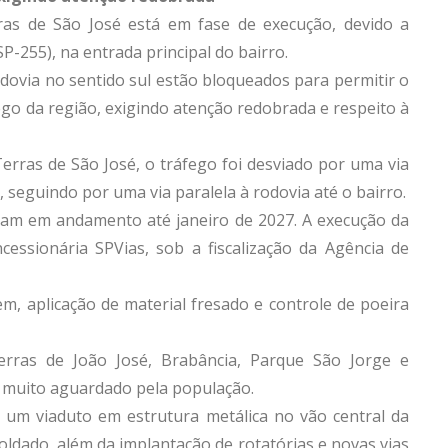
ras de São José está em fase de execução, devido a
P-255), na entrada principal do bairro.
odovia no sentido sul estão bloqueados para permitir o
fego da região, exigindo atenção redobrada e respeito à
erras de São José, o tráfego foi desviado por uma via
 seguindo por uma via paralela à rodovia até o bairro.
igam em andamento até janeiro de 2027. A execução da
essionária SPVias, sob a fiscalização da Agência de
em, aplicação de material fresado e controle de poeira
erras de João José, Brabância, Parque São Jorge e
o muito aguardado pela população.
um viaduto em estrutura metálica no vão central da
ldado, além da implantação de rotatórias e novas vias