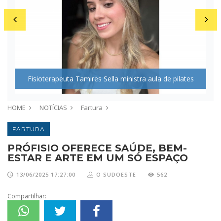
Fisioterapeuta Tamires Sella ministra aula de pilates
A
HOME
NOTÍCIAS
Fartura
FARTURA
PRÓFISIO OFERECE SAÚDE, BEM-
ESTAR E ARTE EM UM SÓ ESPAÇO
13/06/2025 17:27:00
O SUDOESTE
562
Compartilhar: