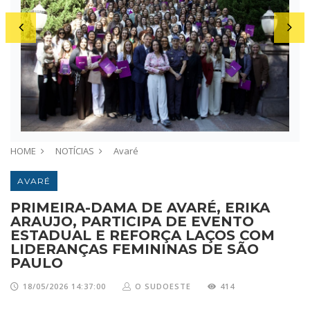
as
C
ulo
Er
HOME
NOTÍCIAS
Avaré
AVARÉ
PRIMEIRA-DAMA DE AVARÉ, ERIKA
ARAUJO, PARTICIPA DE EVENTO
ESTADUAL E REFORÇA LAÇOS COM
LIDERANÇAS FEMININAS DE SÃO
PAULO
18/05/2026 14:37:00
O SUDOESTE
414