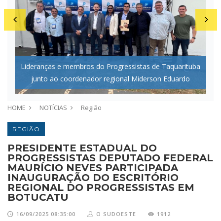
Lideranças e membros do Progressistas de Taquarituba
junto ao coordenador regional Miderson Eduardo
HOME
NOTÍCIAS
Região
REGIÃO
PRESIDENTE ESTADUAL DO
PROGRESSISTAS DEPUTADO FEDERAL
MAURÍCIO NEVES PARTICIPADA
INAUGURAÇÃO DO ESCRITÓRIO
REGIONAL DO PROGRESSISTAS EM
BOTUCATU
16/09/2025 08:35:00
O SUDOESTE
1912