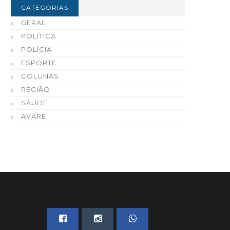
exta-feira, dia 7
apreendidas em Avaré 
CATEGORIAS
região
06 DE AGOSTO, 2026
GERAL
06 DE AGOSTO, 2026
POLÍTICA
POLÍCIA
ESPORTE
COLUNAS
REGIÃO
SAÚDE
AVARÉ