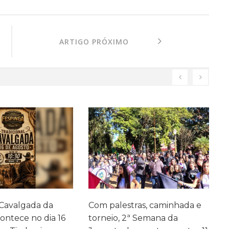
ARTIGO PRÓXIMO
as, caminhada e
Avaliação de Monitoramento
F
 Semana da
fortalece acompanhamento
A