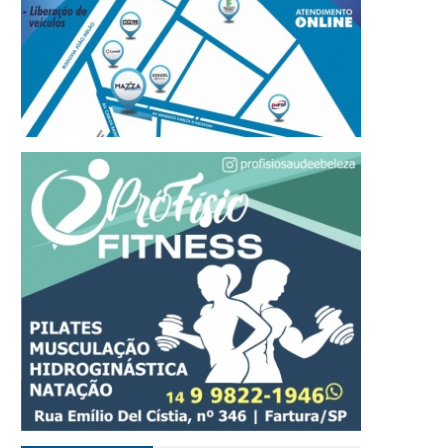
inal da Copa iGO de Futsal
Polícia Civil incinera mai
vareense acontece nesta
220 quilos de drogas