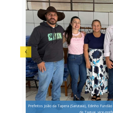
arutaiá e Pety
Primeira-dama de Sarutaiá Wilma, junto com Marie