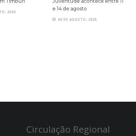
acontece entre 11
da aprendizagem em Avaré
s
sto
06 DE AGOSTO, 2026
TO, 2026
Circulação Regional