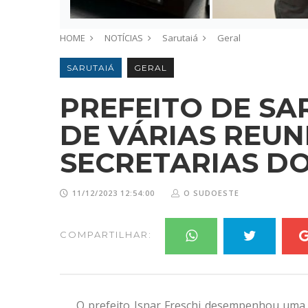
HOME
NOTÍCIAS
Sarutaiá
Geral
SARUTAIÁ
GERAL
PREFEITO DE SA
DE VÁRIAS REUN
SECRETARIAS D
11/12/2023 12:54:00
O SUDOESTE
COMPARTILHAR:
O prefeito Isnar Freschi desempenhou uma i