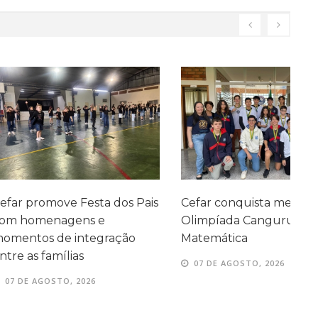
ve Festa dos Pais
Cefar conquista medalhas na
P
agens e
Olimpíada Canguru de
e
e integração
Matemática
e
ílias
07 DE AGOSTO, 2026
TO, 2026