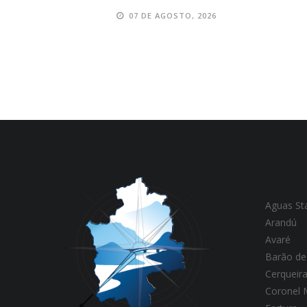
07 DE AGOSTO, 2026
Aguas St
Arandú
Avaré
Barão de
Cerqueir
Coronel