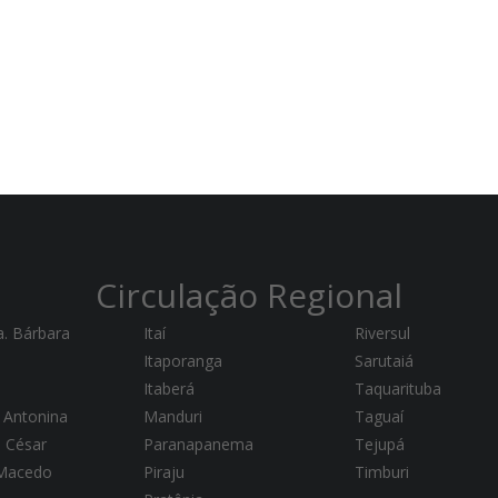
Circulação Regional
a. Bárbara
Itaí
Riversul
Itaporanga
Sarutaiá
Itaberá
Taquarituba
 Antonina
Manduri
Taguaí
a César
Paranapanema
Tejupá
 Macedo
Piraju
Timburi