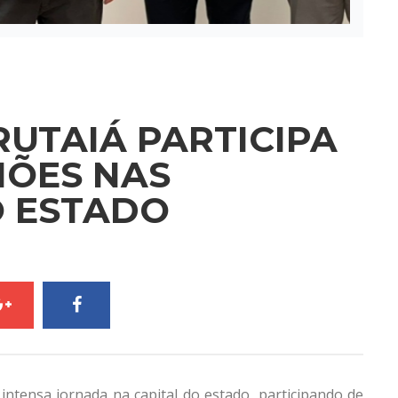
RUTAIÁ PARTICIPA
IÕES NAS
O ESTADO
ntensa jornada na capital do estado, participando de