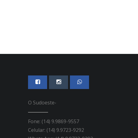
O Sudoeste-
Fone: (14) 9.9869-9557
Celular: (14) 9.9723-9292