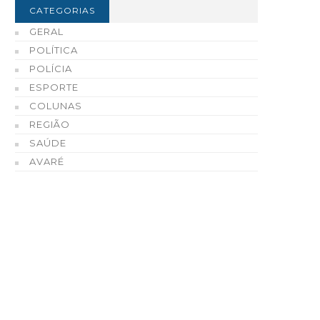
CATEGORIAS
GERAL
POLÍTICA
POLÍCIA
ESPORTE
COLUNAS
REGIÃO
SAÚDE
AVARÉ
refeito Roberval de Oliveira
Tradição, tecnologia e
 Governo de São Paulo
qualidade fazem do Ce
ntregam 73 casas populares
Automotivo de Enio Cha
em Tejupá
Cerri uma referência e
Fartura e região
07 DE AGOSTO, 2026
07 DE AGOSTO, 2026