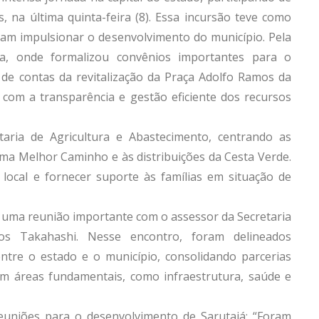
s, na última quinta-feira (8). Essa incursão teve como
isam impulsionar o desenvolvimento do município. Pela
ça, onde formalizou convênios importantes para o
o de contas da revitalização da Praça Adolfo Ramos da
 com a transparência e gestão eficiente dos recursos
etaria de Agricultura e Abastecimento, centrando as
ma Melhor Caminho e às distribuições da Cesta Verde.
ra local e fornecer suporte às famílias em situação de
de uma reunião importante com o assessor da Secretaria
los Takahashi. Nesse encontro, foram delineados
ntre o estado e o município, consolidando parcerias
em áreas fundamentais, como infraestrutura, saúde e
reuniões para o desenvolvimento de Sarutaiá: “Foram