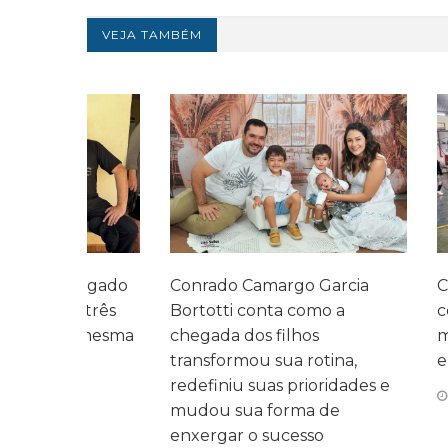
VEJA TAMBÉM
legado
Conrado Camargo Garcia
Cefar promo
 três
Bortotti conta como a
com homen
 mesma
chegada dos filhos
momentos d
transformou sua rotina,
entre as fam
redefiniu suas prioridades e
07 DE AGOS
mudou sua forma de
enxergar o sucesso