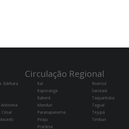
Circulação Regional
a. Bárbara
Itaí
Riversul
Itaporanga
Sarutaiá
Itaberá
Taquarituba
 Antonina
Manduri
Taguaí
a César
Paranapanema
Tejupá
 Macedo
Piraju
Timburi
Pratânia