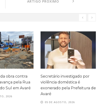
ARTIGO PRÓXIMO
investigado por
Mulher é presa com mais de
J
oméstica é
140 kg de maconha em
a
ela Prefeitura de
rodovia de Ourinhos
q
I
05 DE AGOSTO, 2026
TO, 2026