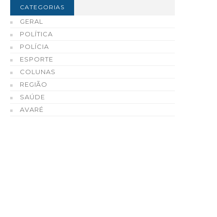
CATEGORIAS
GERAL
POLÍTICA
POLÍCIA
ESPORTE
COLUNAS
REGIÃO
SAÚDE
AVARÉ
ustiça condena homem a 28
Sebrae Ourinhos realiz
nos de prisão por homicídio
encontro para interess
ualificado de idoso em
em prestar serviços de
tapeva
consultoria e capacitaç
como credenciado
05 DE AGOSTO, 2026