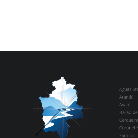
Aguas St
Arandú
Avaré
Barão de
Cerqueir
Coronel
Fartura