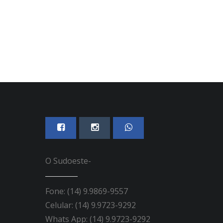
05 DE AGOSTO, 2026
O Sudoeste-
Fone: (14) 9.9869-9557
Celular: (14) 9.9723-9292
Whats App: (14) 9.9723-9292