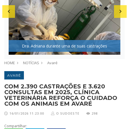
em
E
Dra. Adriana durante uma de suas castrações
HOME
NOTÍCIAS
Avaré
AVARÉ
COM 2.390 CASTRAÇÕES E 3.620
CONSULTAS EM 2025, CLÍNICA
VETERINÁRIA REFORÇA O CUIDADO
COM OS ANIMAIS EM AVARÉ
16/01/2026 11:23:00
O SUDOESTE
298
Compartilhar: