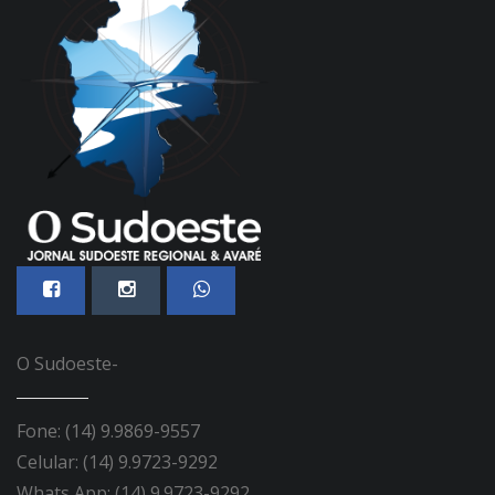
O Sudoeste-
Fone: (14) 9.9869-9557
Celular: (14) 9.9723-9292
Whats App: (14) 9.9723-9292