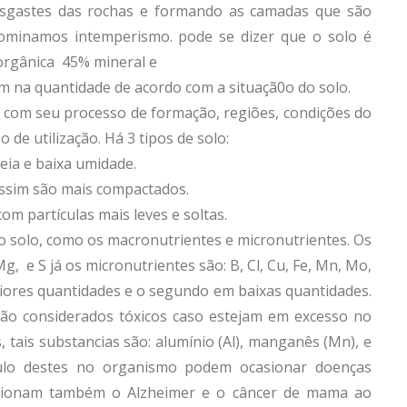
desgastes das rochas e formando as camadas que são
ominamos intemperismo. pode se dizer que o solo é
 orgânica 45% mineral e
m na quantidade de acordo com a situaçã0o do solo.
o com seu processo de formação, regiões, condições do
e utilização. Há 3 tipos de solo:
eia e baixa umidade.
 assim são mais compactados.
om partículas mais leves e soltas.
o solo, como os macronutrientes e micronutrientes. Os
, e S já os micronutrientes são: B, Cl, Cu, Fe, Mn, Mo,
maiores quantidades e o segundo em baixas quantidades.
ão considerados tóxicos caso estejam em excesso no
 tais substancias são: alumínio (Al), manganês (Mn), e
mulo destes no organismo podem ocasionar doenças
elacionam também o Alzheimer e o câncer de mama ao