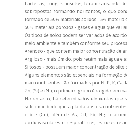
bactérias, fungos, insetos, foram causando 
sobrepostas formando horizontes, o que den
formado de 50% materiais sólidos - 5% matéria
50% materiais porosos - gases e água que varia
Os tipos de solos podem ser variados de acord
meio ambiente e também conforme seu processo d
Arenoso - que contem maior concentração de ar
Argiloso - mais úmido, pois retém mais água e
Siltosos - possuem maior concentração de silte c
Alguns elementos são essenciais na formação d
macronutrientes são formados por N, P, K, Ca, Mg
Zn, (Si) e (Ni), o primeiro grupo é exigido em 
No entanto, há determinados elementos que s
solo impedindo que a planta absorva nutrientes,
cobre (Cu), além de As, Cd, Pb, Hg. o acu
cardiovasculares e respiratórias, estudos r