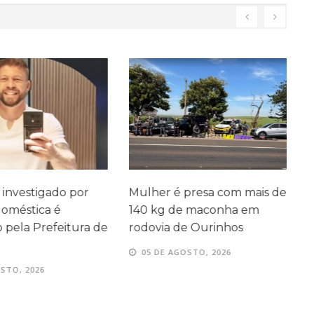
investigado por
Mulher é presa com mais de
J
oméstica é
140 kg de maconha em
a
ela Prefeitura de
rodovia de Ourinhos
q
I
05 DE AGOSTO, 2026
TO, 2026