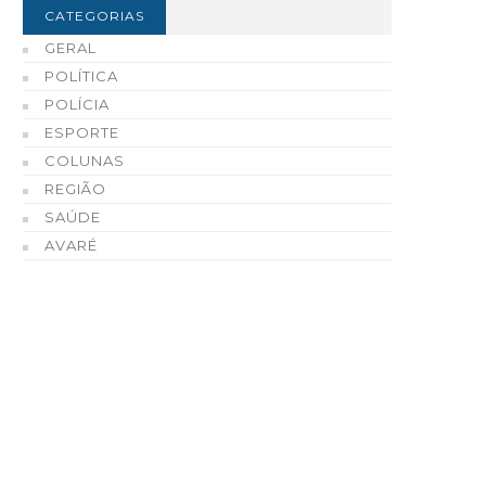
CATEGORIAS
GERAL
POLÍTICA
POLÍCIA
ESPORTE
COLUNAS
REGIÃO
SAÚDE
AVARÉ
ustiça condena homem a 28
Sebrae Ourinhos realiz
nos de prisão por homicídio
encontro para interess
ualificado de idoso em
em prestar serviços de
tapeva
consultoria e capacitaç
como credenciado
05 DE AGOSTO, 2026
05 DE AGOSTO, 2026