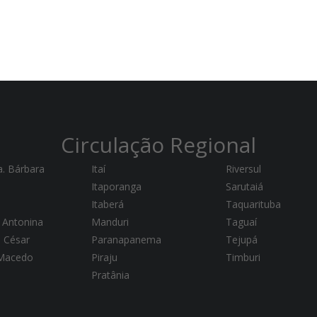
Circulação Regional
a. Bárbara
Itaí
Riversul
Itaporanga
Sarutaiá
Itaberá
Taquarituba
 Antonina
Manduri
Taguaí
a César
Paranapanema
Tejupá
 Macedo
Piraju
Timburi
Pratânia