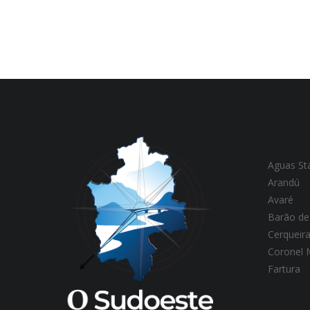
Aguas St
Arandú
Avaré
Barão de
Cerqueir
Coronel
Fartura