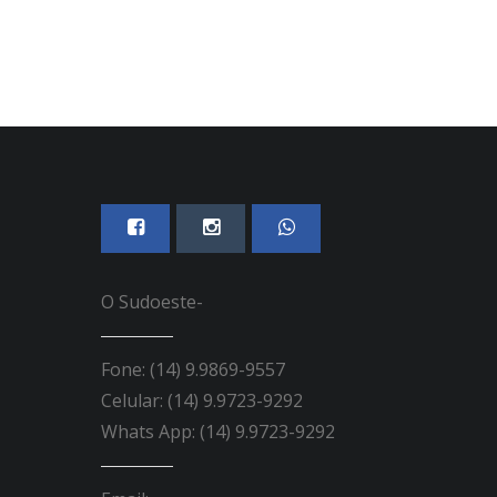
O Sudoeste-
Fone: (14) 9.9869-9557
Celular: (14) 9.9723-9292
Whats App: (14) 9.9723-9292