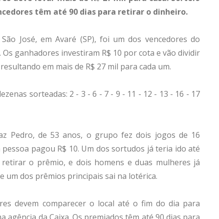
cedores têm até 90 dias para retirar o dinheiro.
 São José, em Avaré (SP), foi um dos vencedores do
). Os ganhadores investiram R$ 10 por cota e vão dividir
 resultando em mais de R$ 27 mil para cada um.
as sorteadas: 2 - 3 - 6 - 7 - 9 - 11 - 12 - 13 - 16 - 17
az Pedro, de 53 anos, o grupo fez dois jogos de 16
 pessoa pagou R$ 10. Um dos sortudos já teria ido até
retirar o prêmio, e dois homens e duas mulheres já
e um dos prêmios principais sai na lotérica.
res devem comparecer o local até o fim do dia para
uma agência da Caixa. Os premiados têm até 90 dias para