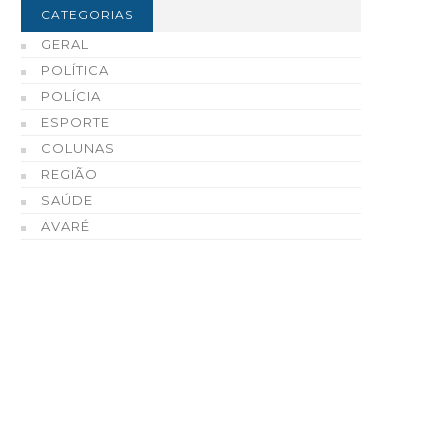
CATEGORIAS
GERAL
POLÍTICA
POLÍCIA
ESPORTE
COLUNAS
REGIÃO
inal da Copa iGO de Futsal
Polícia Civil incinera mai
SAÚDE
vareense acontece nesta
220 quilos de drogas
AVARÉ
exta-feira, dia 7
apreendidas em Avaré 
região
06 DE AGOSTO, 2026
06 DE AGOSTO, 2026