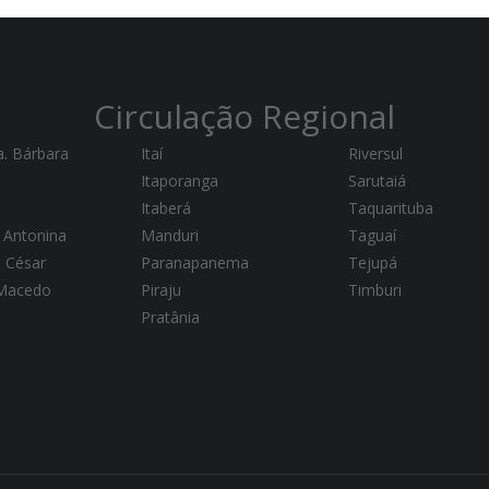
Circulação Regional
a. Bárbara
Itaí
Riversul
Itaporanga
Sarutaiá
Itaberá
Taquarituba
 Antonina
Manduri
Taguaí
a César
Paranapanema
Tejupá
 Macedo
Piraju
Timburi
Pratânia