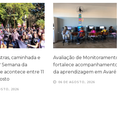
as, caminhada e
Avaliação de Monitoramento
F
 Semana da
fortalece acompanhamento
A
acontece entre 11
da aprendizagem em Avaré
s
sto
06 DE AGOSTO, 2026
TO, 2026