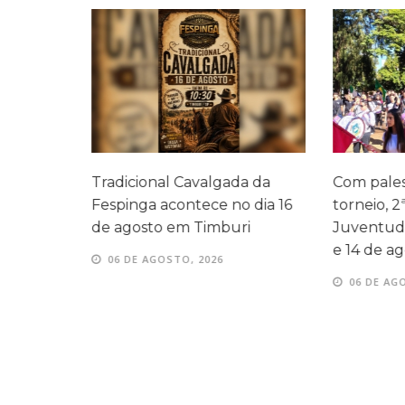
a
Tradicional Cavalgada da
Com palestr
ndes
Fespinga acontece no dia 16
torneio, 2ª
ita
de agosto em Timburi
Juventude 
e 14 de ago
06 DE AGOSTO, 2026
06 DE AGOS