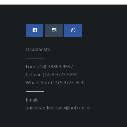
O Sudoeste-
Fone: (14) 9.9869-9557
Celular: (14) 9.9723-9292
Whats App: (14) 9.9723-9292
Email:
sudoestedoestado@uol.com.br