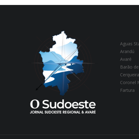
Aguas St
Arandú
Avaré
Barão de
Cerqueir
Coronel
Fartura