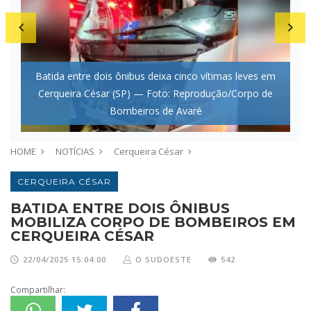
a
Batida entre dois ônibus deixa cinco vítimas leves em
po
Cerqueira César (SP) — Foto: Reprodução/Corpo de
n
Bombeiros de Avaré
HOME
NOTÍCIAS
Cerqueira César
CERQUEIRA CÉSAR
BATIDA ENTRE DOIS ÔNIBUS
MOBILIZA CORPO DE BOMBEIROS EM
CERQUEIRA CÉSAR
22/04/2025 15:04:00
O SUDOESTE
542
Compartilhar: