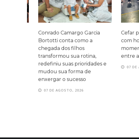
legado
Conrado Camargo Garcia
Cefar promo
 três
Bortotti conta como a
com homen
 mesma
chegada dos filhos
momentos d
transformou sua rotina,
entre as fam
redefiniu suas prioridades e
07 DE AGOS
mudou sua forma de
enxergar o sucesso
07 DE AGOSTO, 2026