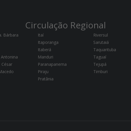
Circulação Regional
a. Bárbara
Itaí
Riversul
Itaporanga
Sarutaiá
Itaberá
Taquarituba
 Antonina
Manduri
Taguaí
a César
Paranapanema
Tejupá
 Macedo
Piraju
Timburi
Pratânia