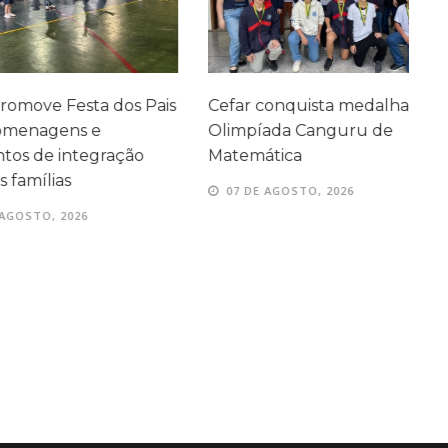
ve Festa dos Pais
Cefar conquista medalhas na
P
agens e
Olimpíada Canguru de
e
e integração
Matemática
e
ílias
07 DE AGOSTO, 2026
TO, 2026