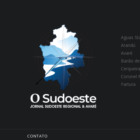
Aguas St
Arandú
Avaré
Barão de
Cerqueir
Coronel
Fartura
CONTATO