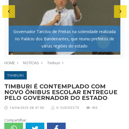
Governador Tarcísio de Freitas na solenidade realizada
no Palácio dos Bandeirantes, que reuniu prefeitos de
várias regiões do estado
HOME
NOTÍCIAS
Timburi
TIMBURI
TIMBURI É CONTEMPLADO COM
NOVO ÔNIBUS ESCOLAR ENTREGUE
PELO GOVERNADOR DO ESTADO
14/04/2025 08:47:00
O SUDOESTE
455
Compartilhar: