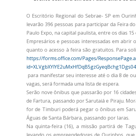
O Escritório Regional do Sebrae- SP em Ourin
levarão 396 pessoas para participar da Feira d
Paulo Expo, na capital paulista, entre os dias 15
Empresários e pessoas interessadas em abrir o
quanto o acesso à feira são gratuitos. Para sol
https://forms.office.com/Pages/ResponsePage.a
id=XLVgbXYlYE2uMxHfDqB5gzGyeqBchg1Dgs0
para manifestar seu interesse até o dia 8 de o
vagas, será formada uma lista de espera.
Serão nove ônibus que passarão por 16 cidades 
de Fartura, passando por Sarutaiá e Piraju. M
for de Timburi poderá pegar o ônibus em Saru
Águas de Santa Bárbara, passando por Iaras.
Na quinta-feira (16), a missão partirá de Tag
levando os empreendedores de Ourinhos, que 