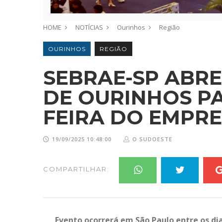
HOME
NOTÍCIAS
Ourinhos
Região
OURINHOS
REGIÃO
SEBRAE-SP ABRE
DE OURINHOS PA
FEIRA DO EMPR
19/09/2025 10:48:00
O SUDOESTE
COMPARTILHAR:
Evento ocorrerá em São Paulo entre os di