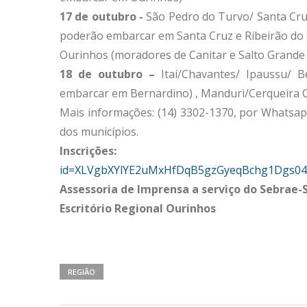
17 de outubro -
São Pedro do Turvo/ Santa Cru
poderão embarcar em Santa Cruz e Ribeirão do
Ourinhos (moradores de Canitar e Salto Grand
18 de outubro –
Itaí/Chavantes/ Ipaussu/ 
embarcar em Bernardino) , Manduri/Cerqueira
Mais informações: (14) 3302-1370, por Whatsap
dos municípios.
Inscrições:
https://forms.offic
id=XLVgbXYlYE2uMxHfDqB5gzGyeqBchg1Dgs0
Assessoria de Imprensa a serviço do Sebrae-
Escritório Regional Ourinhos
REGIÃO