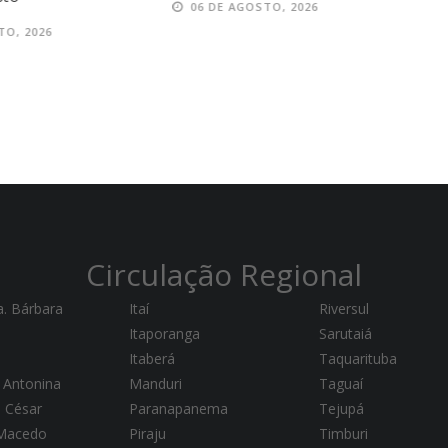
06 DE AGOSTO, 2026
TO, 2026
Circulação Regional
a. Bárbara
Itaí
Riversul
Itaporanga
Sarutaiá
Itaberá
Taquarituba
 Antonina
Manduri
Taguaí
a César
Paranapanema
Tejupá
 Macedo
Piraju
Timburi