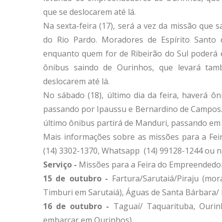
que se deslocarem até lá.
Na sexta-feira (17), será a vez da missão que
do Rio Pardo. Moradores de Espírito Santo
enquanto quem for de Ribeirão do Sul poderá
ônibus saindo de Ourinhos, que levará ta
deslocarem até lá.
No sábado (18), último dia da feira, haverá ôn
passando por Ipaussu e Bernardino de Campos.
último ônibus partirá de Manduri, passando em
Mais informações sobre as missões para a Fei
(14) 3302-1370, Whatsapp (14) 99128-1244 ou n
Serviço -
Missões para a Feira do Empreendedo
15 de outubro -
Fartura/Sarutaiá/Piraju (m
Timburi em Sarutaiá), Águas de Santa Bárbara/
16 de outubro -
Taguaí/ Taquarituba, Ouri
embarcar em Ourinhos)