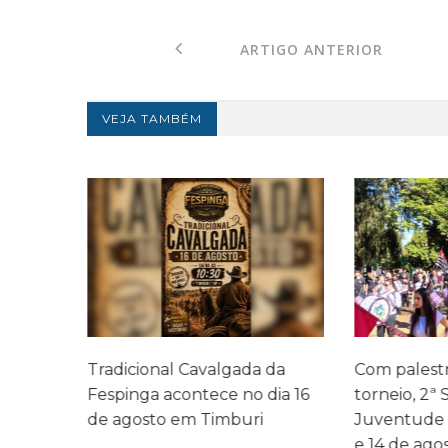
ARTIGO ANTERIOR
VEJA TAMBÉM
a
Tradicional Cavalgada da
Com palestr
ndes
Fespinga acontece no dia 16
torneio, 2ª
ita
de agosto em Timburi
Juventude 
e 14 de ago