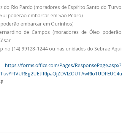
z do Rio Pardo (moradores de Espírito Santo do Turvo
 Sul poderão embarcar em São Pedro)
e poderão embarcar em Ourinhos)
Bernardino de Campos (moradores de Óleo poderão
 César
p no (14) 99128-1244 ou nas unidades do Sebrae Aqui
e.com/Pages/ResponsePage.aspx?
4TuvYFfVUREg2UEtIRlpaQjZDVlZOUTAwRlo1UDFEUC4u
SP