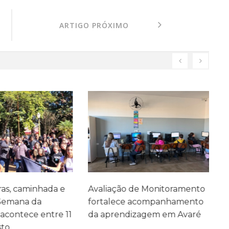
ARTIGO PRÓXIMO
as, caminhada e
Avaliação de Monitoramento
F
 Semana da
fortalece acompanhamento
A
acontece entre 11
da aprendizagem em Avaré
s
sto