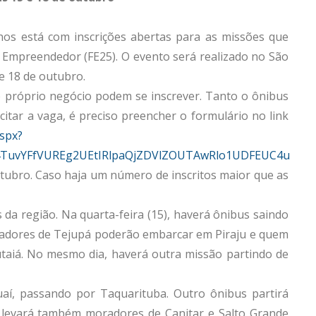
hos está com inscrições abertas para as missões que
o Empreendedor (FE25). O evento será realizado no São
 e 18 de outubro.
 próprio negócio podem se inscrever. Tanto o ônibus
icitar a vaga, é preciso preencher o formulário no link
spx?
4TuvYFfVUREg2UEtIRlpaQjZDVlZOUTAwRlo1UDFEUC4u
utubro. Caso haja um número de inscritos maior que as
da região. Na quarta-feira (15), haverá ônibus saindo
oradores de Tejupá poderão embarcar em Piraju e quem
taiá. No mesmo dia, haverá outra missão partindo de
uaí, passando por Taquarituba. Outro ônibus partirá
levará também moradores de Canitar e Salto Grande