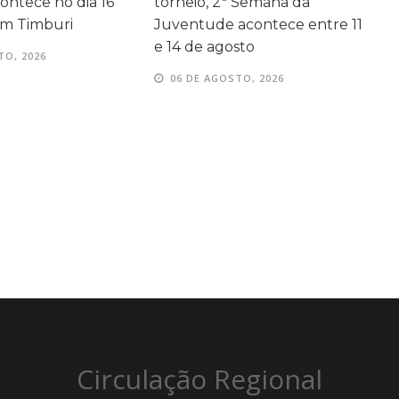
 Semana da
fortalece acompanhamento
A
acontece entre 11
da aprendizagem em Avaré
s
sto
06 DE AGOSTO, 2026
TO, 2026
Circulação Regional