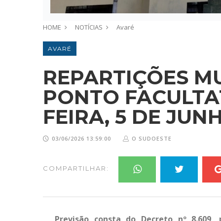
HOME
NOTÍCIAS
Avaré
AVARÉ
REPARTIÇÕES MU
PONTO FACULTAT
FEIRA, 5 DE JUN
03/06/2026 13:59:00
O SUDOESTE
COMPARTILHAR:
Previsão consta do Decreto nº 8.609, 