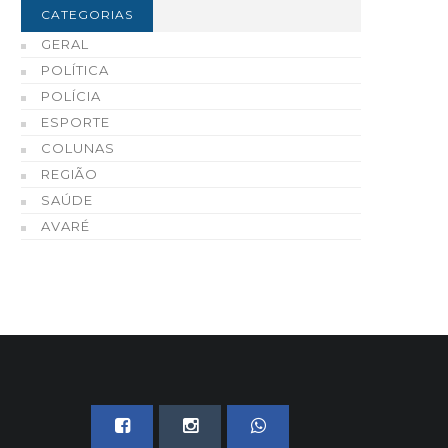
vareense acontece nesta
220 quilos de drogas
CATEGORIAS
exta-feira, dia 7
apreendidas em Avaré 
GERAL
região
06 DE AGOSTO, 2026
POLÍTICA
06 DE AGOSTO, 2026
POLÍCIA
ESPORTE
COLUNAS
REGIÃO
SAÚDE
AVARÉ