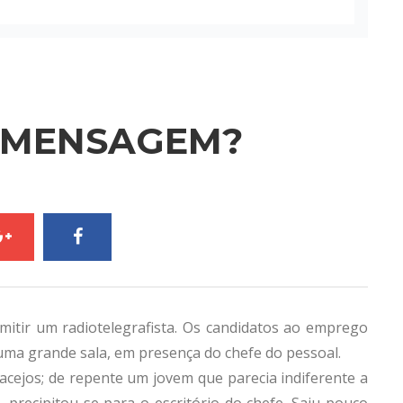
 MENSAGEM?
tir um radiotelegrafista. Os candidatos ao emprego
ma grande sala, em presença do chefe do pessoal.
cejos; de repente um jovem que parecia indiferente a
, precipitou-se para o escritório do chefe. Saiu pouco