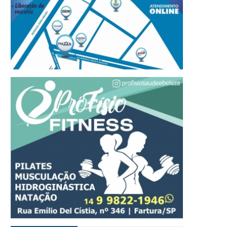
ustiça condena homem a 28
Sebrae Ourinhos realiz