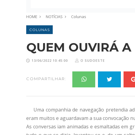
HOME
NOTÍCIAS
Colunas
COLUNAS
QUEM OUVIRÁ A
13/06/2022 10:45:00
O SUDOESTE
COMPARTILHAR:
Uma companhia de navegação pretendia admi
eram muitos e aguardavam a sua convocação nu
As conversas iam animadas e esmaltadas em gra
tudo o que se dizia, levantou-se e, de um salto