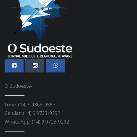
O Sudoeste-
Fone: (14) 9.9869-9557
Celular: (14) 9.9723-9292
Whats App: (14) 9.9723-9292