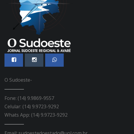
O Sudoeste-
Fone: (14) 9.9869-9557
Celular: (14) 9.9723-9292
Whats App: (14) 9.9723-9292
Email: sudoestedoestado@uol.com.br