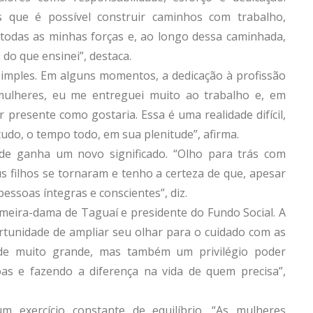
s que é possível construir caminhos com trabalho,
m todas as minhas forças e, ao longo dessa caminhada,
do que ensinei”, destaca.
 simples. Em alguns momentos, a dedicação à profissão
mulheres, eu me entreguei muito ao trabalho e, em
presente como gostaria. Essa é uma realidade difícil,
do, o tempo todo, em sua plenitude”, afirma.
ade ganha um novo significado. “Olho para trás com
 filhos se tornaram e tenho a certeza de que, apesar
essoas íntegras e conscientes”, diz.
meira-dama de Taguaí e presidente do Fundo Social. A
tunidade de ampliar seu olhar para o cuidado com as
dade muito grande, mas também um privilégio poder
as e fazendo a diferença na vida de quem precisa”,
 exercício constante de equilíbrio. “As mulheres