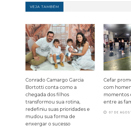
VEJA TAMBÉM
legado
Conrado Camargo Garcia
Cefar promo
 três
Bortotti conta como a
com homen
 mesma
chegada dos filhos
momentos d
transformou sua rotina,
entre as fam
redefiniu suas prioridades e
07 DE AGOS
mudou sua forma de
enxergar o sucesso