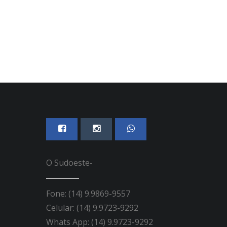
O Sudoeste-
Fone: (14) 9.9869-9557
Celular: (14) 9.9723-9292
Whats App: (14) 9.9723-9292