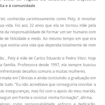
lia e à comunidade
riel, conhecida carinhosamente como Pety, é revisitar
 vida. Foi aos 22 anos que ela se tornou mãe pela
ante da responsabilidade de formar um ser humano com
nde de felicidade e medo. Ao mesmo tempo em que era
que existia uma vida que dependia totalmente de mim
o , Pety é mãe de Carlos Eduardo e Pedro Vitor, hoje
na família. Professora desde 1997, ela sempre buscou
, enfrentando desafios comuns a muitas mulheres.
formada em Ciências e ainda concluindo a graduação em
de tudo. “Eu não acreditava que conseguiria conciliar a
itas inseguranças, mas foi com o apoio do meu marido,
eguir em frente e concluir minha formação”, afirma.
lores como responsabilidade, esforço e dedicação.