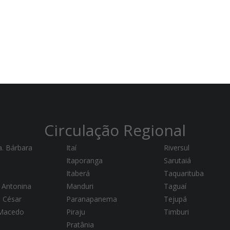
Circulação Regional
a. Bárbara
Itaí
Riversul
Itaporanga
Sarutaiá
Itaberá
Taquarituba
 Antonina
Manduri
Taguaí
a César
Paranapanema
Tejupá
 Macedo
Piraju
Timburi
Pratânia