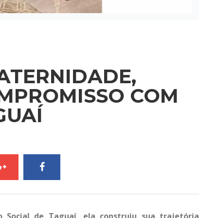
ATERNIDADE,
OMPROMISSO COM
GUAÍ
 Social de Taguaí, ela construiu sua trajetória