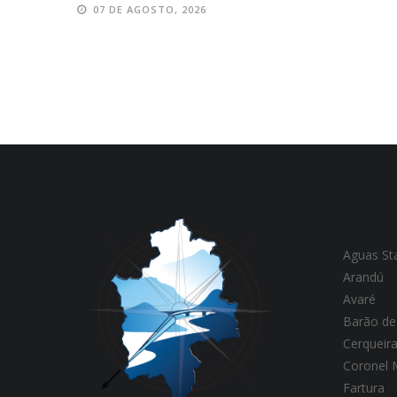
07 DE AGOSTO, 2026
Aguas St
Arandú
Avaré
Barão de
Cerqueir
Coronel
Fartura