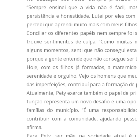
“Sempre ensinei que a vida não é fácil, ma
persistência e honestidade. Lutei por eles co
percebi que aprendi muito mais com meus filhos 
Conciliar os diferentes papéis nem sempre foi
trouxe sentimentos de culpa. “Como muitas 
alguns momentos, senti que não consegui estar 
porque a gente entende que não consegue ser tu
Hoje, com os filhos já formados, a maternid
serenidade e orgulho. Vejo os homens que meus
das imperfeições, contribuí para a formação de p
Atualmente, Pety exerce também o papel de pri
função representa um novo desafio e uma opor
famílias do município. “É uma responsabili
contribuir com a comunidade, ajudando pesso
afirma.
Para Pety, ser mãe na sociedade atual é um