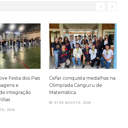
ve Festa dos Pais
Cefar conquista medalhas na
P
agens e
Olimpíada Canguru de
e
e integração
Matemática
e
ílias
07 DE AGOSTO, 2026
TO, 2026