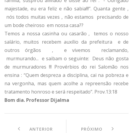
família, suspirou aliviado e disse ao rei : “- Obrigado
majestade, eu era feliz e não sabia!!!”. Quanta gente ,
nós todos muitas vezes , não estamos precisando de
um bode cheiroso em nossa casa??
Temos a nossa casinha ou casarão , temos o nosso
salário, muitos recebem auxílio da prefeitura e de
outros órgãos , e vivemos reclamando,
murmurando... e saibam o seguinte: Deus não gosta
de murmuradores !!! Provérbios do rei Salomão nos
ensina : “Quem despreza a disciplina, cai na pobreza e
na vergonha, mas quem acolhe a repreensão recebe
tratamento honroso e será respeitado”. Prov.13:18
Bom dia. Professor Dijalma
ANTERIOR
PRÓXIMO