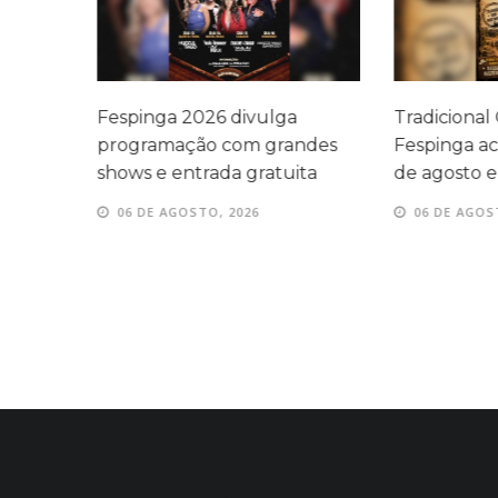
i
Fespinga 2026 divulga
Tradicional
íqueis
programação com grandes
Fespinga ac
shows e entrada gratuita
de agosto 
06 DE AGOSTO, 2026
06 DE AGOS