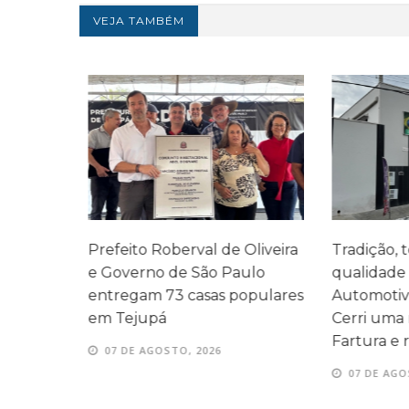
VEJA TAMBÉM
lhas na
Prefeito Roberval de Oliveira
Tradição, t
e
e Governo de São Paulo
qualidade 
entregam 73 casas populares
Automotivo 
em Tejupá
Cerri uma r
Fartura e r
07 DE AGOSTO, 2026
07 DE AGOS