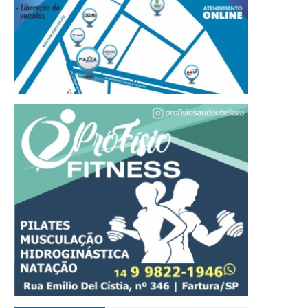
cif e Sicredi lançam
PróFísio amplia atendi
ampanha de Dia dos Pais
e passa a oferecer aulas
om sorteios semanais e
dança com a professora
rêmios especiais
Laura Beatriz em Fartu
07 DE AGOSTO, 2026
07 DE AGOSTO, 2026