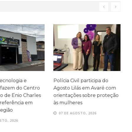
ecnologia e
Polícia Civil participa do
A
fazem do Centro
Agosto Lilás em Avaré com
c
de Enio Charles
orientações sobre proteção
c
eferência em
às mulheres
p
egião
07 DE AGOSTO, 2026
TO, 2026