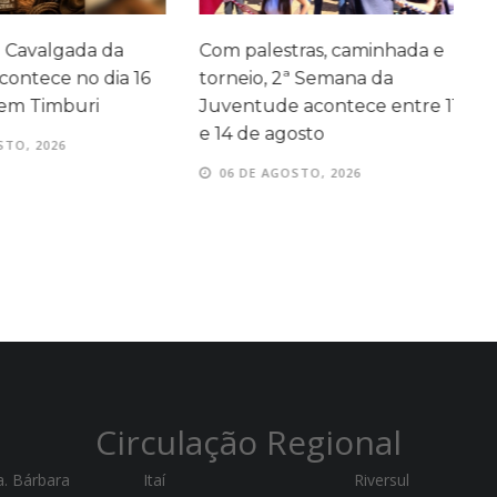
 Cavalgada da
Com palestras, caminhada e
A
ontece no dia 16
torneio, 2ª Semana da
em Timburi
Juventude acontece entre 11
e 14 de agosto
TO, 2026
06 DE AGOSTO, 2026
Circulação Regional
a. Bárbara
Itaí
Riversul