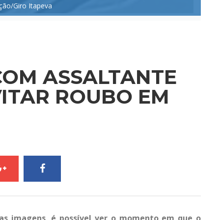
ão/Giro Itapeva
COM ASSALTANTE
VITAR ROUBO EM
 Nas imagens, é possível ver o momento em que o