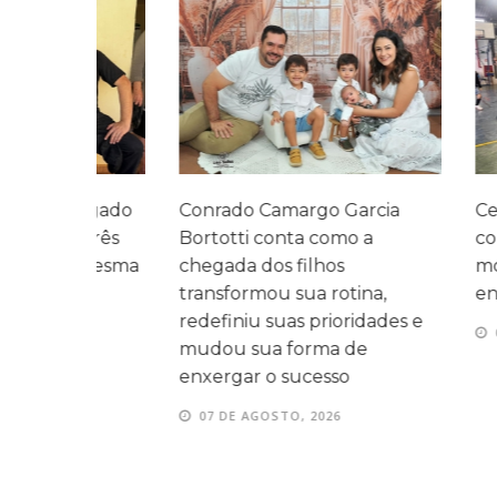
legado
Conrado Camargo Garcia
Cefar promo
 três
Bortotti conta como a
com homen
 mesma
chegada dos filhos
momentos d
transformou sua rotina,
entre as fam
redefiniu suas prioridades e
07 DE AGOS
mudou sua forma de
enxergar o sucesso
07 DE AGOSTO, 2026