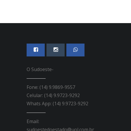
O Sudoeste-
Fone: (14) 9.9869-9557
Celular: (14) 9.9723-9292
Whats App: (14) 9.9723-9292
Email:
sudoestedoestado@uol.com.br