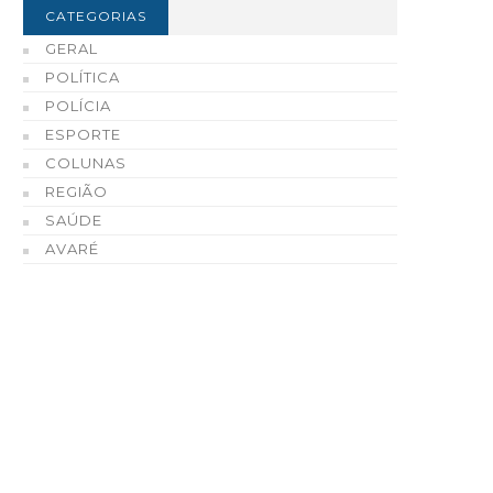
CATEGORIAS
GERAL
POLÍTICA
POLÍCIA
ESPORTE
COLUNAS
REGIÃO
refeito Roberval de Oliveira
Tradição, tecnologia e
SAÚDE
 Governo de São Paulo
qualidade fazem do Ce
AVARÉ
ntregam 73 casas populares
Automotivo de Enio Cha
em Tejupá
Cerri uma referência e
Fartura e região
07 DE AGOSTO, 2026
07 DE AGOSTO, 2026