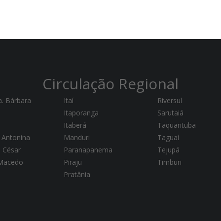
Circulação Regional
a. Bárbara
Itaí
Riversul
Itaporanga
Sarutaiá
Itaberá
Taquarituba
 Antonina
Manduri
Taguaí
a César
Paranapanema
Tejupá
 Macedo
Piraju
Timburi
Pratânia