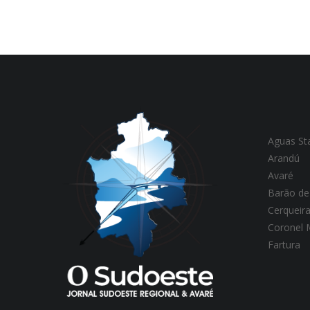
Aguas St
Arandú
Avaré
Barão de
Cerqueir
Coronel
Fartura