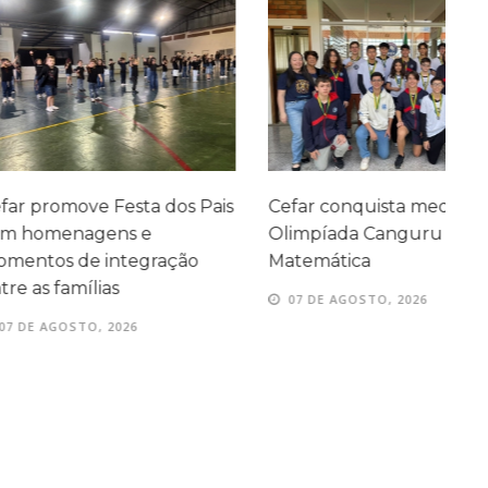
ve Festa dos Pais
Cefar conquista medalhas na
P
agens e
Olimpíada Canguru de
e
e integração
Matemática
e
ílias
07 DE AGOSTO, 2026
TO, 2026