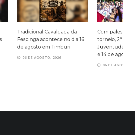
 Cavalgada da
Com palestras, caminhada e
A
ontece no dia 16
torneio, 2ª Semana da
em Timburi
Juventude acontece entre 11
e 14 de agosto
TO, 2026
06 DE AGOSTO, 2026