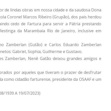
tor de lindas obras em nossa cidade e da saudosa Dona
cola Coronel Marcos Ribeiro (Grupão), dos pais herdou
saindo cedo de Fartura para servir a Pátria prestando
estinga da Marambaia Rio de Janeiro, inclusive em
no Zamberlan (Gutão) e Carlos Eduardo Zamberlan
netos: Gabriel, Sophia, Guilherme e Gustavo.
ldes Zamberlan, Nenê Gatão deixou grandes amigos e
mbrados por aqueles que tiveram o prazer de desfrutar
a como cidadão farturense, presidente da OSAAF e um
08/1939 A 19/07/2023)