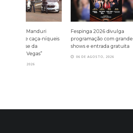
i
Fespinga 2026 divulga
Tradicional
íqueis
programação com grandes
Fespinga ac
shows e entrada gratuita
de agosto 
06 DE AGOSTO, 2026
06 DE AGOS