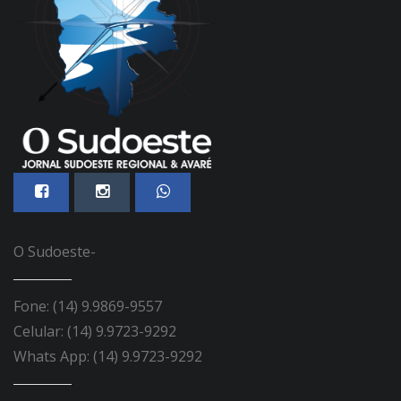
O Sudoeste-
Fone: (14) 9.9869-9557
Celular: (14) 9.9723-9292
Whats App: (14) 9.9723-9292