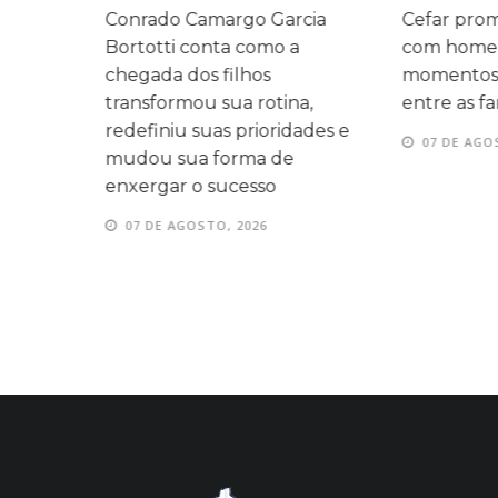
legado
Conrado Camargo Garcia
Cefar promo
 três
Bortotti conta como a
com homen
 mesma
chegada dos filhos
momentos d
transformou sua rotina,
entre as fam
redefiniu suas prioridades e
07 DE AGOS
mudou sua forma de
enxergar o sucesso
07 DE AGOSTO, 2026