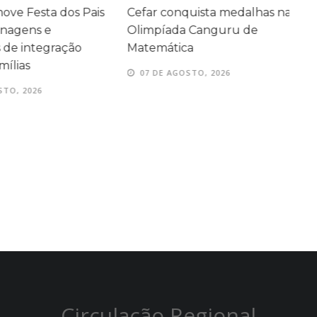
ve Festa dos Pais
Cefar conquista medalhas na
P
agens e
Olimpíada Canguru de
e
e integração
Matemática
e
ílias
07 DE AGOSTO, 2026
TO, 2026
Circulação Regional