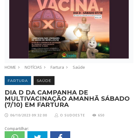
HOME
NOTÍCIAS
Fartura
Saúde
FARTURA
SAÚDE
DIA D DA CAMPANHA DE
MULTIVACINAÇÃO AMANHÃ SÁBADO
(7/10) EM FARTURA
06/10/2023 09:32:00
O SUDOESTE
650
Compartilhar: