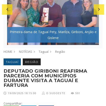
Primeira-dama de Taguaí Pety, Marilza, Giriboni, Anjão e
Gislene
HOME
NOTÍCIAS
Taguaí
Região
TAGUAÍ
REGIÃO
DEPUTADO GIRIBONI REAFIRMA
PARCERIA COM MUNICÍPIOS
DURANTE VISITA A TAGUAÍ E
FARTURA
19/09/2025 18:15:00
O SUDOESTE
591
Compartilhar: