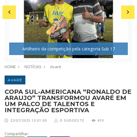
Av
Artilheiro da competição pela categoria Sub 17
HOME
NOTÍCIAS
Avaré
AVARÉ
COPA SUL-AMERICANA “RONALDO DE
ARAUJO” TRANSFORMOU AVARÉ EM
UM PALCO DE TALENTOS E
INTEGRAÇÃO ESPORTIVA
22/07/2025 13:01:00
O SUDOESTE
419
Compartilhar: