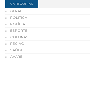
CATEGORIAS
GERAL
POLÍTICA
POLÍCIA
ESPORTE
COLUNAS
REGIÃO
SAÚDE
AVARÉ
ustiça condena homem a 28
Sebrae Ourinhos realiz
nos de prisão por homicídio
encontro para interess
ualificado de idoso em
em prestar serviços de
tapeva
consultoria e capacitaç
como credenciado
05 DE AGOSTO, 2026
05 DE AGOSTO, 2026