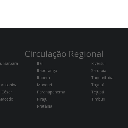
Circulação Regional
a. Bárbara
Itaí
Riversul
Itaporanga
Sarutaiá
Itaberá
Taquarituba
 Antonina
Manduri
Taguaí
a César
Paranapanema
Tejupá
 Macedo
Piraju
Timburi
Pratânia