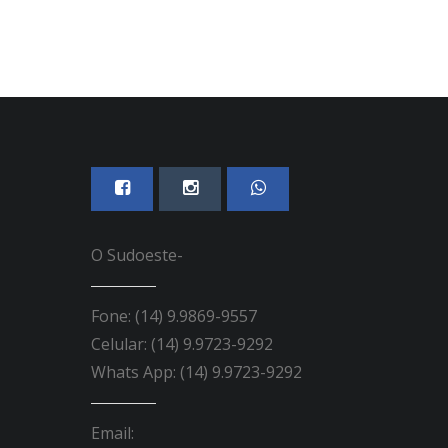
O Sudoeste-
Fone: (14) 9.9869-9557
Celular: (14) 9.9723-9292
Whats App: (14) 9.9723-9292
Email: