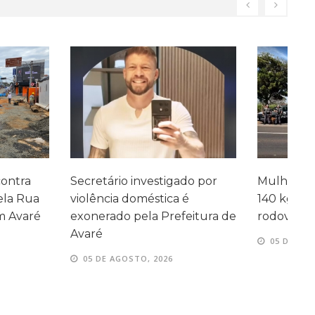
investigado por
Mulher é presa com mais de
J
oméstica é
140 kg de maconha em
a
ela Prefeitura de
rodovia de Ourinhos
q
I
05 DE AGOSTO, 2026
TO, 2026