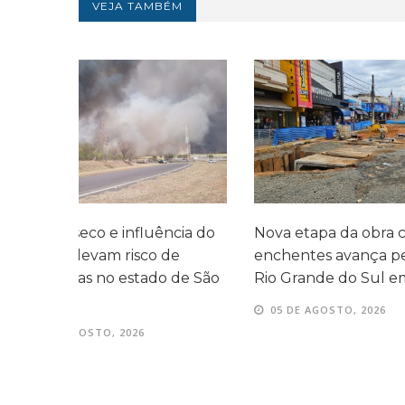
VEJA TAMBÉM
cia do
Nova etapa da obra contra
Secretário 
e
enchentes avança pela Rua
violência d
de São
Rio Grande do Sul em Avaré
exonerado p
Avaré
05 DE AGOSTO, 2026
05 DE AGOS