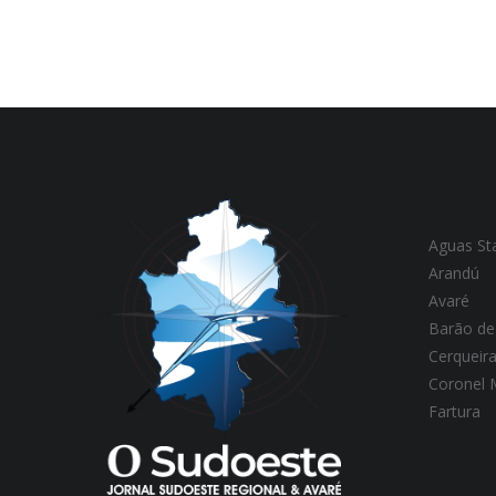
Aguas St
Arandú
Avaré
Barão de
Cerqueir
Coronel
Fartura