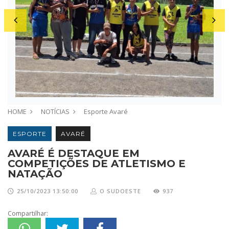
HOME
NOTÍCIAS
Esporte
Avaré
ESPORTE
AVARÉ
AVARÉ É DESTAQUE EM
COMPETIÇÕES DE ATLETISMO E
NATAÇÃO
25/10/2023 13:50:00
O SUDOESTE
937
Compartilhar: