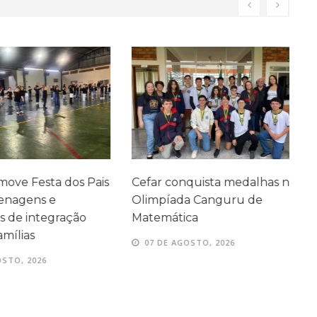
ve Festa dos Pais
Cefar conquista medalhas na
P
agens e
Olimpíada Canguru de
e
e integração
Matemática
e
ílias
07 DE AGOSTO, 2026
TO, 2026