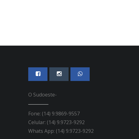
O Sudoeste-
Fone: (14) 9.9869-9557
Celular: (14) 9.9723-9292
Whats App: (14) 9.9723-9292