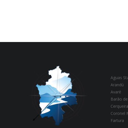
Aguas St
Arandú
Avaré
Barão de
Cerqueir
Coronel
Fartura