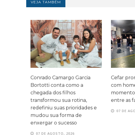
VEJA TAMBÉM
legado
Conrado Camargo Garcia
Cefar promo
 três
Bortotti conta como a
com homen
 mesma
chegada dos filhos
momentos d
transformou sua rotina,
entre as fam
redefiniu suas prioridades e
07 DE AGOS
mudou sua forma de
enxergar o sucesso
07 DE AGOSTO, 2026