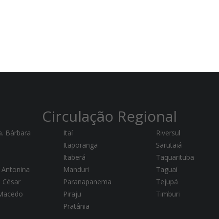
Circulação Regional
a. Bárbara
Itaí
Riversul
Itaporanga
Sarutaiá
Itaberá
Taquarituba
 Antonina
Manduri
Taguaí
a César
Paranapanema
Tejupá
 Macedo
Piraju
Timburi
Pratânia