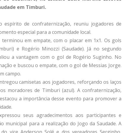
Saudade em Timburi.
 espírito de confraternização, reuniu jogadores de
mento especial para a comunidade local.
 e terminou em empate, com o placar em 1x1. Os gols
mburi) e Rogério Minozzi (Saudade). Já no segundo
pliou a vantagem com o gol de Rogério Suginho. No
nação e buscou o empate, com o gol de Messias Jorge.
 em campo.
entregou camisetas aos jogadores, reforçando os laços
os moradores de Timburi (azul). A confraternização,
 destacou a importância desse evento para promover a
idade.
xpressou seus agradecimentos aos participantes e
o municipal para a realização do Jogo da Saudade. A
, do vice Anderson Solé e dos vereadores Serginho,