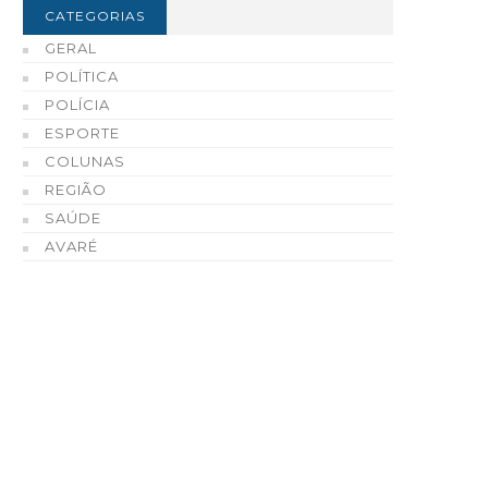
CATEGORIAS
GERAL
POLÍTICA
POLÍCIA
ESPORTE
COLUNAS
REGIÃO
SAÚDE
AVARÉ
refeito Roberval de Oliveira
Tradição, tecnologia e
 Governo de São Paulo
qualidade fazem do Ce
ntregam 73 casas populares
Automotivo de Enio Cha
em Tejupá
Cerri uma referência e
Fartura e região
07 DE AGOSTO, 2026
07 DE AGOSTO, 2026