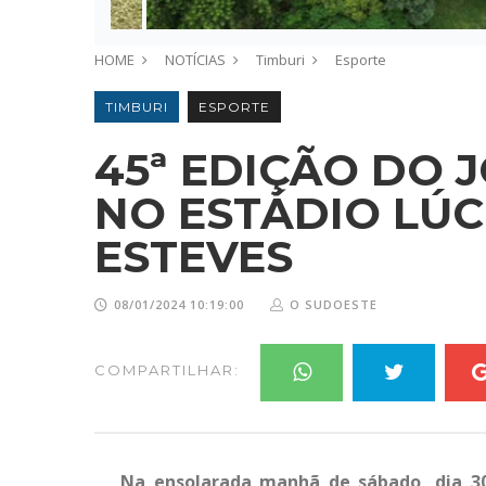
HOME
NOTÍCIAS
Timburi
Esporte
TIMBURI
ESPORTE
45ª EDIÇÃO DO
NO ESTÁDIO LÚC
ESTEVES
08/01/2024 10:19:00
O SUDOESTE
COMPARTILHAR:
Na ensolarada manhã de sábado, dia 30