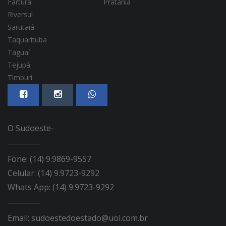
Fartura
Pratânia
Riversul
Sarutaiá
Taquarituba
Taguaí
Tejupá
Timburi
O Sudoeste-
Fone: (14) 9.9869-9557
Celular: (14) 9.9723-9292
Whats App: (14) 9.9723-9292
Email: sudoestedoestado@uol.com.br