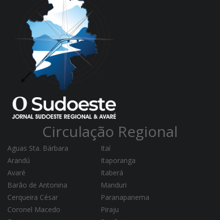
Circulação Regional
Aguas Sta. Bárbara
Itaí
Arandú
Itaporanga
Avaré
Itaberá
Barão de Antonina
Manduri
Cerqueira César
Paranapanema
Coronel Macedo
Piraju